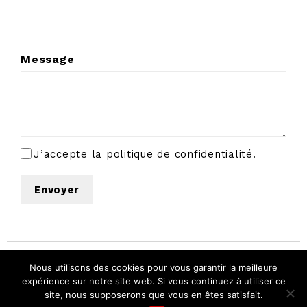
Message
J’accepte la politique de confidentialité.
RGPD
© Télé 15 jours. Tous droits réservés.
Nous utilisons des cookies pour vous garantir la meilleure
expérience sur notre site web. Si vous continuez à utiliser ce
Mentions
Politique de
Conditions général
site, nous supposerons que vous en êtes satisfait.
légales
confidentialité
de ventes